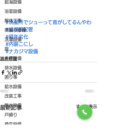
給湯設備
浴室設備
解体工事
#洗面所でシューって音がしてるんやわ
#給湯銅配管
雨漏り修理
#経年劣化
洗濯設備
#内装こにし
庭
#ナカジマ設備
井戸設備
漏水修理
排水設備
困り事
給水設備
改装工事
散水設備
すべて表示
最新記事
戸締り
換気設備
空調設備