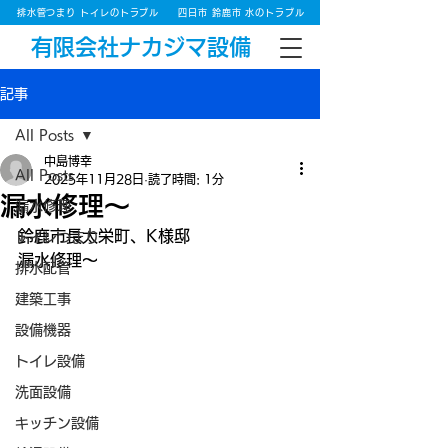
排水管つまり トイレのトラブル
四日市 鈴鹿市 水のトラブル
有限会社ナカジマ設備
記事
All Posts
中島博幸
All Posts
2025年11月28日
読了時間: 1分
漏水修理～
漏水修理
鈴鹿市長太栄町、K様邸
トイレつまり
漏水修理～
排水配管
建築工事
設備機器
トイレ設備
洗面設備
キッチン設備