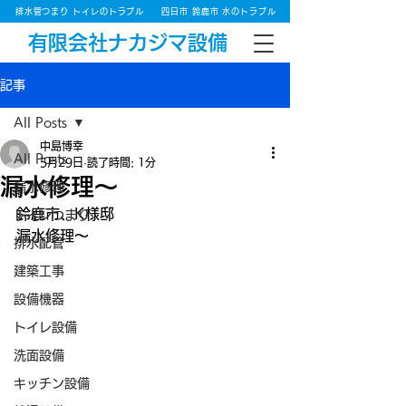
排水管つまり トイレのトラブル
四日市 鈴鹿市 水のトラブル
有限会社ナカジマ設備
記事
All Posts
中島博幸
All Posts
5月29日
読了時間: 1分
漏水修理～
漏水修理
鈴鹿市、K様邸
トイレつまり
漏水修理～
排水配管
建築工事
設備機器
トイレ設備
洗面設備
キッチン設備