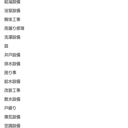
給湯設備
浴室設備
解体工事
雨漏り修理
洗濯設備
庭
井戸設備
排水設備
困り事
給水設備
改装工事
散水設備
戸締り
換気設備
空調設備