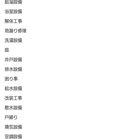
給湯設備
浴室設備
解体工事
雨漏り修理
洗濯設備
庭
井戸設備
排水設備
困り事
給水設備
改装工事
散水設備
戸締り
換気設備
空調設備