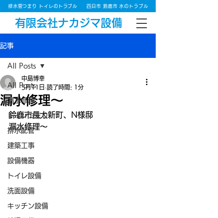
排水管つまり トイレのトラブル
四日市 鈴鹿市 水のトラブル
有限会社ナカジマ設備
記事
All Posts
中島博幸
All Posts
5月11日
読了時間: 1分
漏水修理～
漏水修理
鈴鹿市長太新町、N様邸
トイレつまり
漏水修理～
排水配管
建築工事
設備機器
トイレ設備
洗面設備
キッチン設備