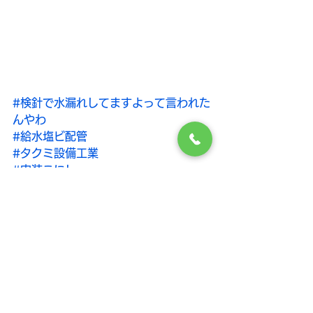
#検針で水漏れしてますよって言われた
んやわ
#給水塩ビ配管
#タクミ設備工業
#内装こにし
#ナカジマ設備
積水化学工業
漏水修理