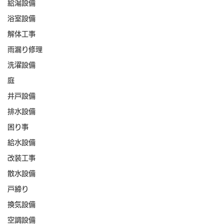
給湯設備
浴室設備
解体工事
雨漏り修理
洗濯設備
庭
井戸設備
排水設備
困り事
給水設備
改装工事
散水設備
戸締り
換気設備
空調設備