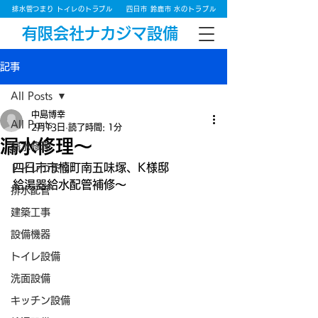
排水管つまり トイレのトラブル
四日市 鈴鹿市 水のトラブル
有限会社ナカジマ設備
記事
All Posts
中島博幸
All Posts
2月13日
読了時間: 1分
漏水修理～
漏水修理
四日市市楠町南五味塚、K様邸
トイレつまり
給湯器給水配管補修～
排水配管
建築工事
設備機器
トイレ設備
洗面設備
キッチン設備