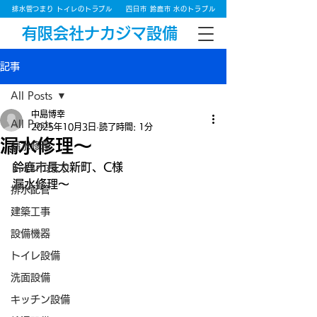
排水管つまり トイレのトラブル
四日市 鈴鹿市 水のトラブル
有限会社ナカジマ設備
記事
All Posts
中島博幸
All Posts
2025年10月3日
読了時間: 1分
漏水修理～
漏水修理
鈴鹿市長太新町、C様
トイレつまり
漏水修理～
排水配管
建築工事
設備機器
トイレ設備
洗面設備
キッチン設備