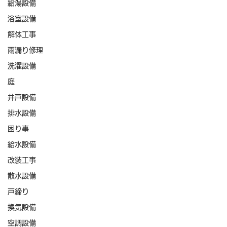
給湯設備
浴室設備
解体工事
雨漏り修理
洗濯設備
庭
井戸設備
排水設備
困り事
給水設備
改装工事
散水設備
戸締り
換気設備
空調設備