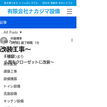
排水管つまり トイレのトラブル
四日市 鈴鹿市 水のトラブル
有限会社ナカジマ設備
記事
All Posts
中島博幸
All Posts
2月5日
読了時間: 1分
改装工事～
漏水修理
T様邸
トイレつまり
仏間をクローゼットに改装～
排水配管
建築工事
設備機器
トイレ設備
洗面設備
キッチン設備