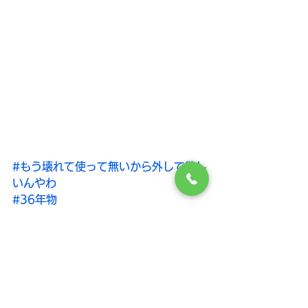
#もう壊れて使って無いから外して欲し
いんやわ
#36年物
#小西電気
#内装こにし
#ナカジマ設備
Panasonic
空調設備