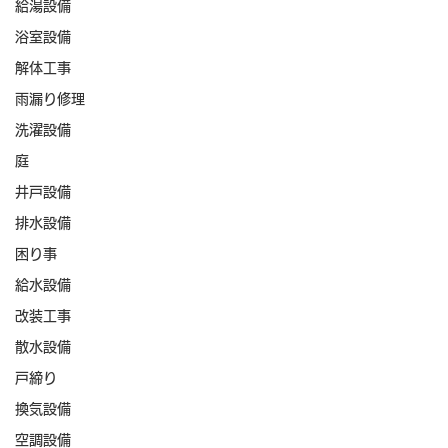
給湯設備
浴室設備
解体工事
雨漏り修理
洗濯設備
庭
井戸設備
排水設備
困り事
給水設備
改装工事
散水設備
戸締り
換気設備
空調設備