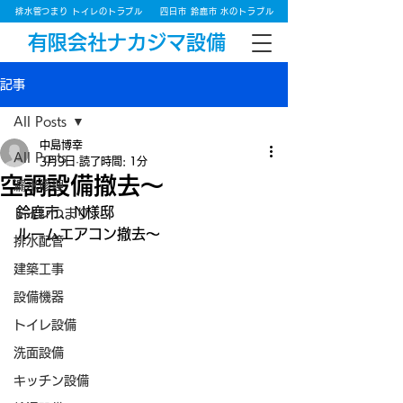
排水管つまり トイレのトラブル
四日市 鈴鹿市 水のトラブル
有限会社ナカジマ設備
記事
All Posts
中島博幸
All Posts
3月9日
読了時間: 1分
空調設備撤去～
漏水修理
鈴鹿市、N様邸
トイレつまり
ルームエアコン撤去～
排水配管
建築工事
設備機器
トイレ設備
洗面設備
キッチン設備