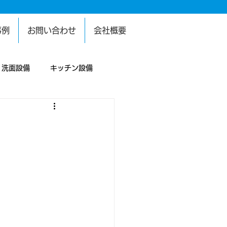
事例
お問い合わせ
会社概要
洗面設備
キッチン設備
設備
困り事
給水設備
犯設備
塗装工事