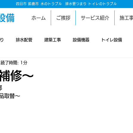
四日市 鈴鹿市 水のトラブル
排水管つまり トイレのトラブル
設備
ホーム
ご挨拶
サービス紹介
施工
り
排水配管
建築工事
設備機器
トイレ設備
読了時間: 1分
工事
雨漏り修理
洗濯設備
庭
井戸設備
排水
補修～
り
換気設備
空調設備
害獣対策
板金工事
防
邸
品取替～
壁工事