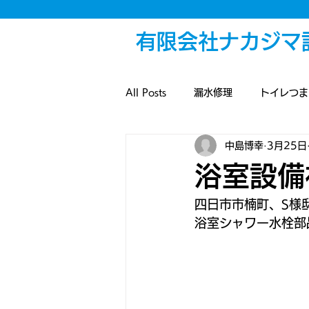
有限会社ナカジマ
All Posts
漏水修理
トイレつま
中島博幸
3月25日
給湯設備
浴室設備
解体
浴室設備
改装工事
散水設備
戸締
四日市市楠町、S様
浴室シャワー水栓部
雨水配管
排水つまり
外