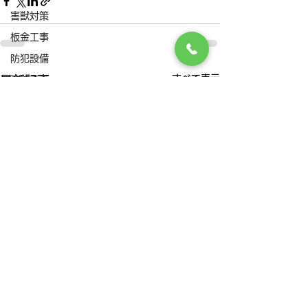
害獣対策
板金工事
防犯設備
すべて表示
最新記事
塗装工事
雨水配管
排水つまり
外壁工事
給水設備