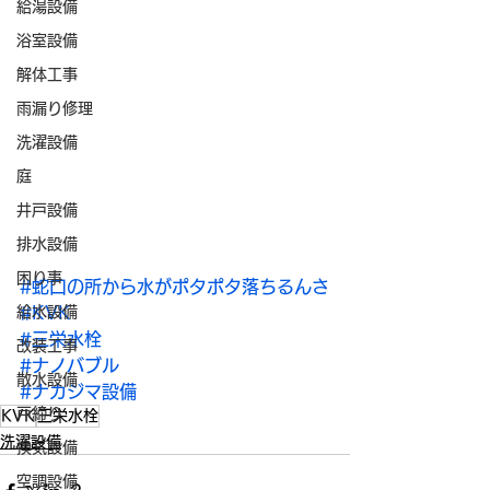
給湯設備
浴室設備
解体工事
雨漏り修理
洗濯設備
庭
井戸設備
排水設備
困り事
#蛇口の所から水がポタポタ落ちるんさ
給水設備
#KVK
#三栄水栓
改装工事
#ナノバブル
散水設備
#ナカジマ設備
戸締り
KVK
三栄水栓
洗濯設備
換気設備
空調設備