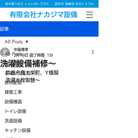
排水管つまり トイレのトラブル
四日市 鈴鹿市 水のトラブル
有限会社ナカジマ設備
記事
All Posts
中島博幸
All Posts
2月19日
読了時間: 1分
洗濯設備補修～
漏水修理
鈴鹿市長太栄町、Y様邸
トイレつまり
洗濯水栓取替～
排水配管
建築工事
設備機器
トイレ設備
洗面設備
キッチン設備