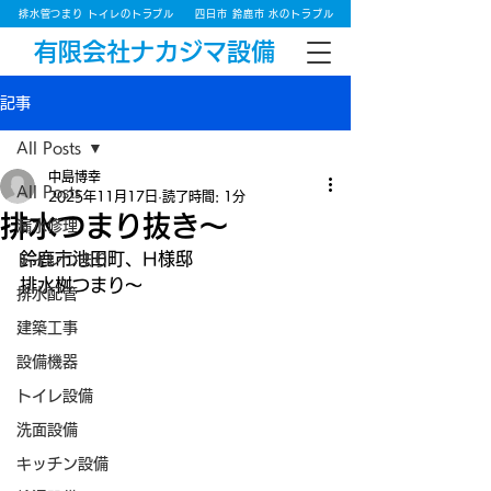
排水管つまり トイレのトラブル
四日市 鈴鹿市 水のトラブル
有限会社ナカジマ設備
記事
All Posts
中島博幸
All Posts
2025年11月17日
読了時間: 1分
排水つまり抜き～
漏水修理
鈴鹿市池田町、H様邸
トイレつまり
排水桝つまり～
排水配管
建築工事
設備機器
トイレ設備
洗面設備
キッチン設備