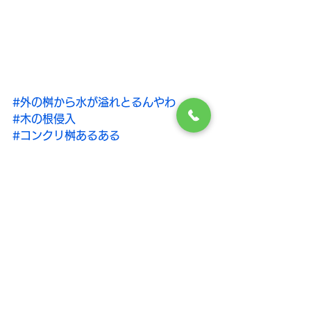
#外の桝から水が溢れとるんやわ
#木の根侵入
#コンクリ桝あるある
#モルタルインバート崩壊
#ナカジマ設備
排水配管
すべて表示
最新記事