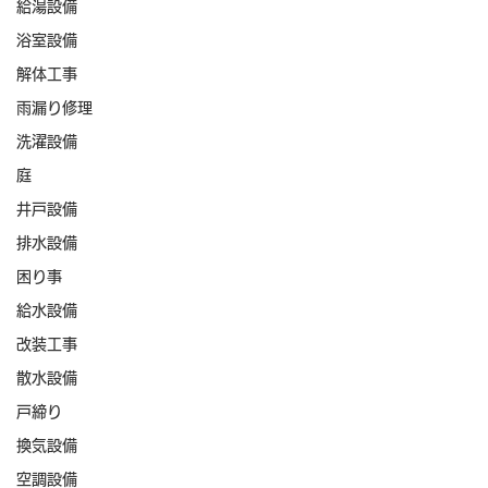
給湯設備
浴室設備
解体工事
雨漏り修理
洗濯設備
庭
井戸設備
排水設備
困り事
給水設備
改装工事
散水設備
戸締り
換気設備
空調設備