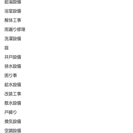
給湯設備
浴室設備
解体工事
雨漏り修理
洗濯設備
庭
井戸設備
排水設備
困り事
給水設備
改装工事
散水設備
戸締り
換気設備
空調設備