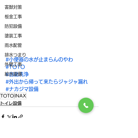
害獣対策
板金工事
防犯設備
塗装工事
雨水配管
排水つまり
#小便器の水が止まらんのやわ
外壁工事
#TOTO
#自動洗浄
給水設備
#外出から帰って来たらジャジャ漏れ
#ナカジマ設備
TOTO
INAX
トイレ設備