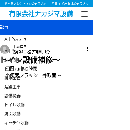
排水管つまり トイレのトラブル
四日市 鈴鹿市 水のトラブル
有限会社ナカジマ設備
記事
All Posts
中島博幸
All Posts
6月24日
読了時間: 1分
トイレ設備補修～
漏水修理
四日市市、N様
トイレつまり
小便器フラッシュ弁取替～
排水配管
建築工事
設備機器
トイレ設備
洗面設備
キッチン設備