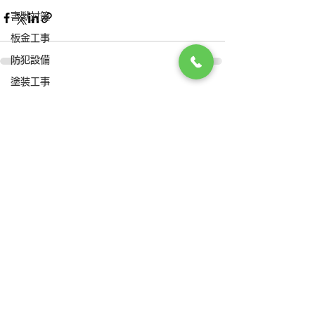
害獣対策
板金工事
防犯設備
塗装工事
すべて表示
最新記事
雨水配管
排水つまり
外壁工事
給水設備