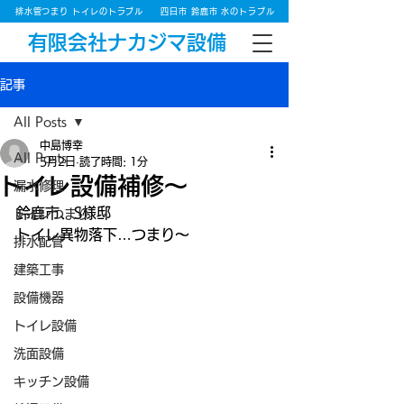
排水管つまり トイレのトラブル
四日市 鈴鹿市 水のトラブル
有限会社ナカジマ設備
記事
All Posts
中島博幸
All Posts
5月2日
読了時間: 1分
トイレ設備補修～
漏水修理
鈴鹿市、S様邸
トイレつまり
トイレ異物落下…つまり～
排水配管
建築工事
設備機器
トイレ設備
洗面設備
キッチン設備