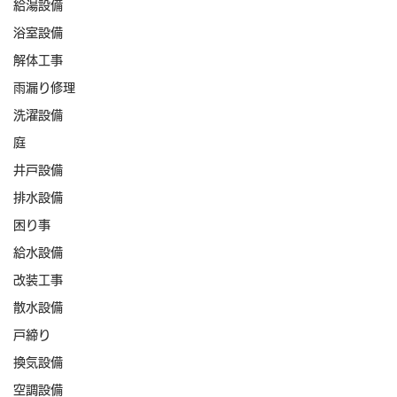
給湯設備
浴室設備
解体工事
雨漏り修理
洗濯設備
庭
井戸設備
排水設備
困り事
給水設備
改装工事
散水設備
戸締り
換気設備
空調設備