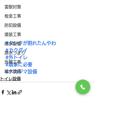
害獣対策
板金工事
防犯設備
塗装工事
#タンクが割れたんやわ
雨水配管
#カクダイ
排水つまり
#外トイレ
外壁工事
#農家に必要
給水設備
#ナカジマ設備
トイレ設備
すべて表示
最新記事