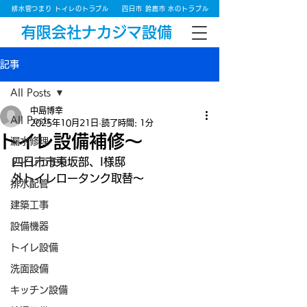
排水管つまり トイレのトラブル
四日市 鈴鹿市 水のトラブル
有限会社ナカジマ設備
記事
All Posts
中島博幸
All Posts
2025年10月21日
読了時間: 1分
トイレ設備補修～
漏水修理
四日市市東坂部、I様邸
トイレつまり
外トイレロータンク取替～
排水配管
建築工事
設備機器
トイレ設備
洗面設備
キッチン設備