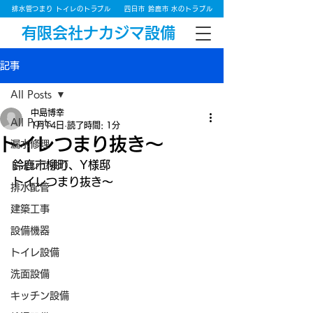
排水管つまり トイレのトラブル
四日市 鈴鹿市 水のトラブル
有限会社ナカジマ設備
記事
All Posts
中島博幸
All Posts
1月14日
読了時間: 1分
トイレつまり抜き～
漏水修理
鈴鹿市柳町、Y様邸
トイレつまり
トイレつまり抜き～
排水配管
建築工事
設備機器
トイレ設備
洗面設備
キッチン設備