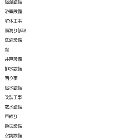
給湯設備
浴室設備
解体工事
雨漏り修理
洗濯設備
庭
井戸設備
排水設備
困り事
給水設備
改装工事
散水設備
戸締り
換気設備
空調設備