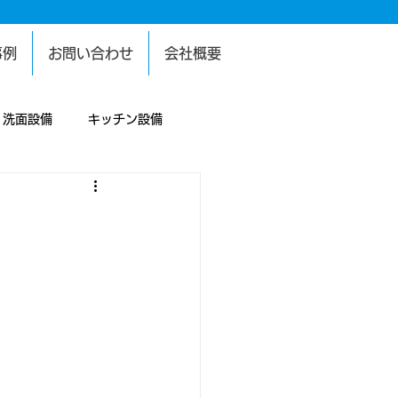
事例
お問い合わせ
会社概要
洗面設備
キッチン設備
設備
困り事
給水設備
犯設備
塗装工事