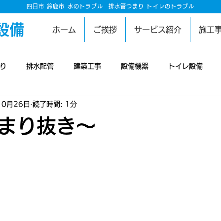
四日市 鈴鹿市 水のトラブル
排水管つまり トイレのトラブル
設備
ホーム
ご挨拶
サービス紹介
施工
り
排水配管
建築工事
設備機器
トイレ設備
10月26日
読了時間: 1分
工事
雨漏り修理
洗濯設備
庭
井戸設備
排水
まり抜き～
り
換気設備
空調設備
害獣対策
板金工事
防
壁工事