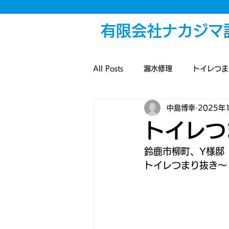
有限会社ナカジマ
All Posts
漏水修理
トイレつま
中島博幸
2025年
給湯設備
浴室設備
解体
トイレつ
改装工事
散水設備
戸締
鈴鹿市柳町、Y様邸
トイレつまり抜き～
雨水配管
排水つまり
外