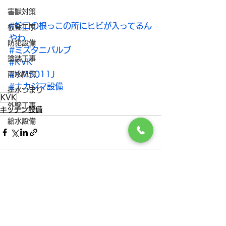
害獣対策
#蛇口の根っこの所にヒビが入ってるん
板金工事
やわ
防犯設備
#ミズタニバルブ
塗装工事
#KVK
#KM5011J
雨水配管
#ナカジマ設備
排水つまり
KVK
外壁工事
キッチン設備
給水設備
すべて表示
最新記事