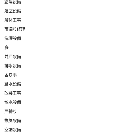
給湯設備
浴室設備
解体工事
雨漏り修理
洗濯設備
庭
井戸設備
排水設備
困り事
給水設備
改装工事
散水設備
戸締り
換気設備
空調設備