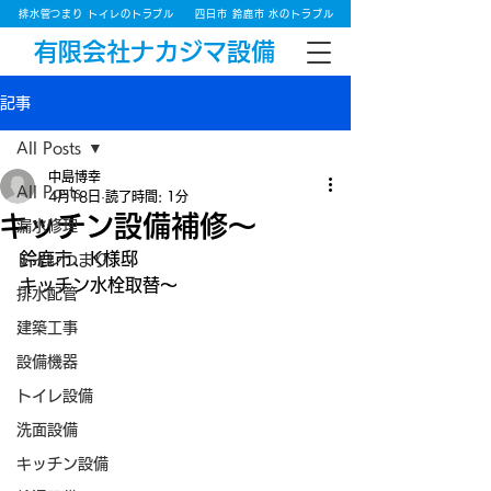
排水管つまり トイレのトラブル
四日市 鈴鹿市 水のトラブル
有限会社ナカジマ設備
記事
All Posts
中島博幸
All Posts
4月18日
読了時間: 1分
キッチン設備補修～
漏水修理
鈴鹿市、K様邸
トイレつまり
キッチン水栓取替～
排水配管
建築工事
設備機器
トイレ設備
洗面設備
キッチン設備