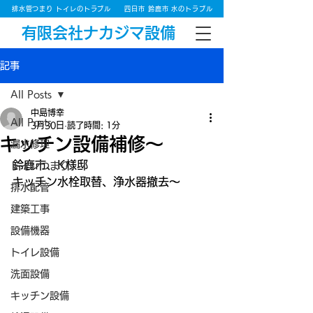
排水管つまり トイレのトラブル
四日市 鈴鹿市 水のトラブル
有限会社ナカジマ設備
記事
All Posts
中島博幸
All Posts
3月30日
読了時間: 1分
キッチン設備補修～
漏水修理
鈴鹿市、K様邸
トイレつまり
キッチン水栓取替、浄水器撤去～
排水配管
建築工事
設備機器
トイレ設備
洗面設備
キッチン設備