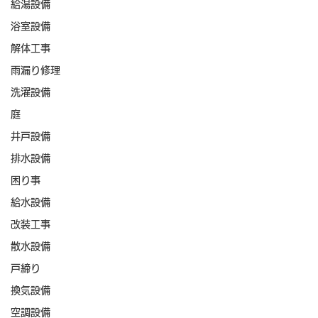
給湯設備
浴室設備
解体工事
雨漏り修理
洗濯設備
庭
井戸設備
排水設備
困り事
給水設備
改装工事
散水設備
戸締り
換気設備
空調設備