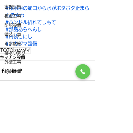
害獣対策
#浄水器の蛇口から水がポタポタ止まら
んのやわ
板金工事
#ハンドル折れてしもて
防犯設備
#部品あらへんし
塗装工事
#内装こにし
#ナカジマ設備
雨水配管
TOTO
カクダイ
排水つまり
キッチン設備
外壁工事
給水設備
すべて表示
最新記事