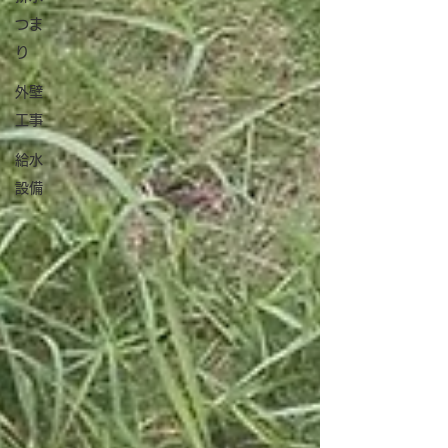
つま
り
外壁
工事
給水
設備