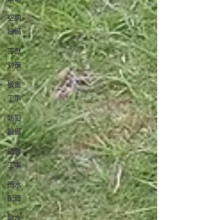
空調
設備
害獣
対策
板金
工事
防犯
設備
塗装
工事
雨水
配管
排水