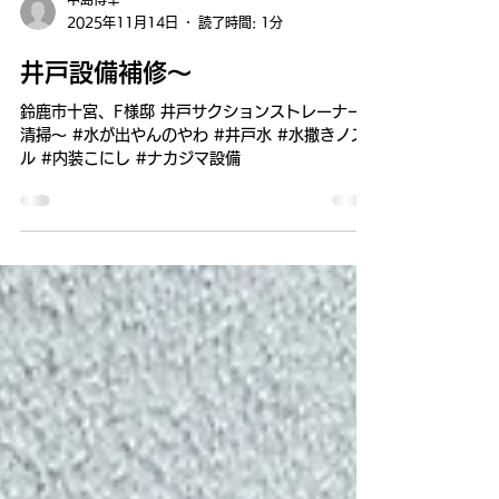
中島博幸
2025年11月14日
読了時間: 1分
井戸設備補修～
鈴鹿市十宮、F様邸 井戸サクションストレーナー
清掃～ #水が出やんのやわ #井戸水 #水撒きノズ
ル #内装こにし #ナカジマ設備