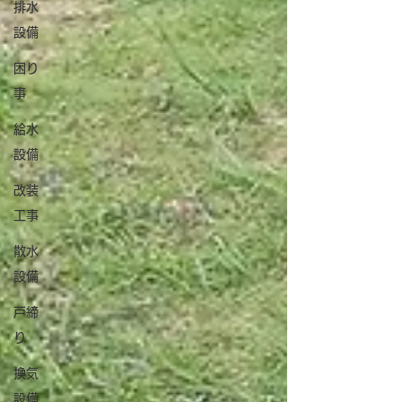
排水
設備
困り
事
給水
設備
改装
工事
散水
設備
戸締
り
換気
設備