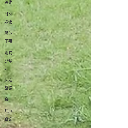
設備
浴室
設備
解体
工事
雨漏
り修
理
洗濯
設備
庭
井戸
設備