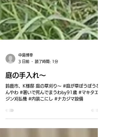
中島博幸
3 日前
読了時間: 1分
庭の手入れ～
鈴鹿市、K様邸 庭の草刈り～ #庭が草ぼうぼうな
んやわ #暑いで死んでまうわby91歳 #マキタエン
ジン刈払機 #内装こにし #ナカジマ設備