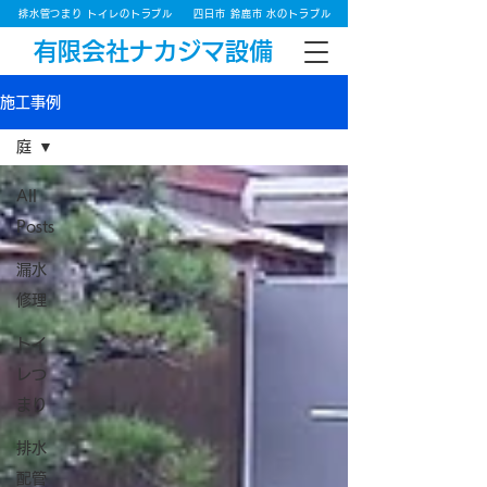
排水管つまり トイレのトラブル
四日市 鈴鹿市 水のトラブル
有限会社ナカジマ設備
施工事例
庭
All
Posts
漏水
修理
トイ
レつ
まり
排水
配管