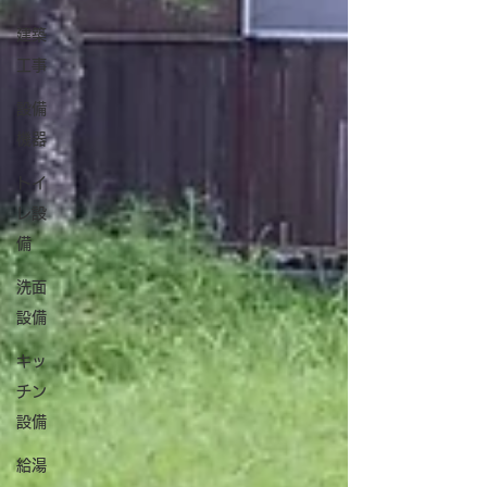
建築
工事
設備
機器
トイ
レ設
備
洗面
設備
キッ
チン
設備
給湯