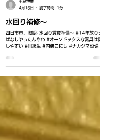
中島博幸
4月16日
読了時間: 1分
水回り補修～
四日市市、I様邸 水回り賃貸準備～ #14年放りっ
ぱなしやったんやわ #オーソドックスな器具は直
しやすい #同級生 #内装こにし #ナカジマ設備