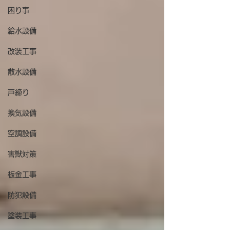
困り事
給水設備
改装工事
散水設備
戸締り
換気設備
空調設備
害獣対策
板金工事
防犯設備
塗装工事