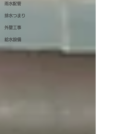
雨水配管
排水つまり
外壁工事
給水設備