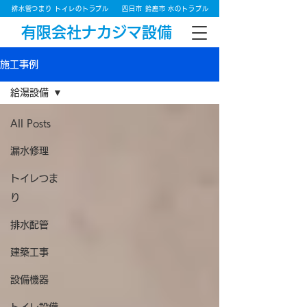
排水管つまり トイレのトラブル
四日市 鈴鹿市 水のトラブル
有限会社ナカジマ設備
施工事例
給湯設備
All Posts
漏水修理
トイレつま
り
排水配管
建築工事
設備機器