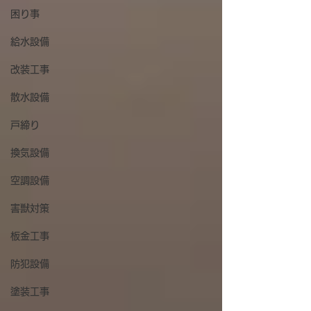
困り事
給水設備
改装工事
散水設備
戸締り
換気設備
空調設備
害獣対策
板金工事
防犯設備
塗装工事