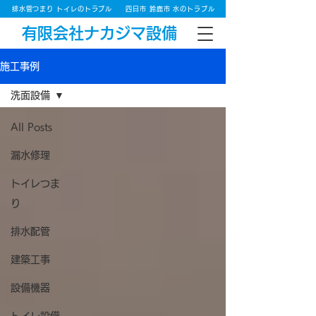
排水管つまり トイレのトラブル
四日市 鈴鹿市 水のトラブル
有限会社ナカジマ設備
施工事例
洗面設備
All Posts
漏水修理
トイレつま
り
排水配管
建築工事
設備機器