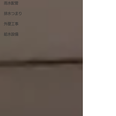
雨水配管
排水つまり
外壁工事
給水設備