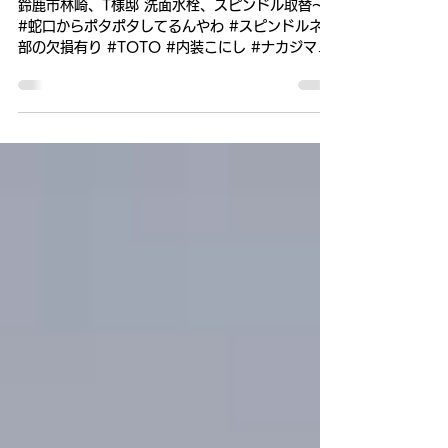
7月6日
読了時間: 1分
洗面設備補修～
鈴鹿市林崎、T様邸 洗面水栓、スピンドル取替～
#蛇口からポタポタしてるんやわ #スピンドルネジ
部の欠損有り #TOTO #内装こにし #ナカジマ設
備