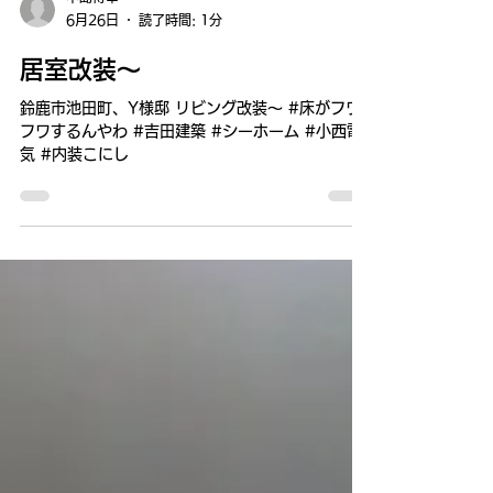
中島博幸
6月26日
読了時間: 1分
居室改装～
鈴鹿市池田町、Y様邸 リビング改装～ #床がフワ
フワするんやわ #吉田建築 #シーホーム #小西電
気 #内装こにし