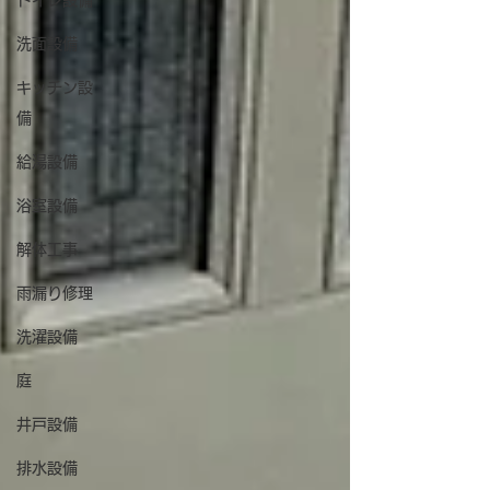
トイレ設備
洗面設備
キッチン設
備
給湯設備
浴室設備
解体工事
雨漏り修理
洗濯設備
庭
井戸設備
排水設備