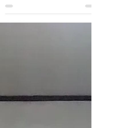
鈴鹿市長太旭町、M様邸 玄関ポーチ補修～ #タイ
ルの下からなんか出てくるんやわ #サンゲツ防滑
シート #シーホーム #内装こにし #ナカジマ設備