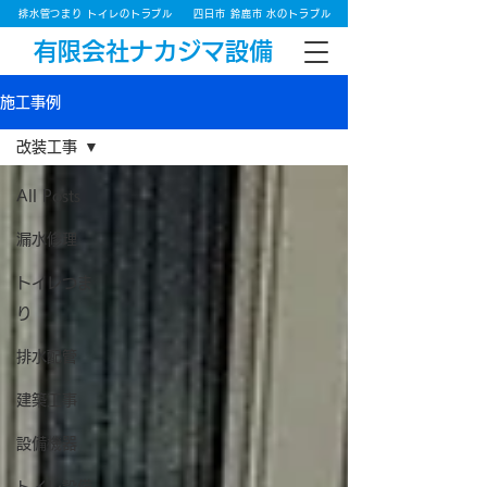
排水管つまり トイレのトラブル
四日市 鈴鹿市 水のトラブル
有限会社ナカジマ設備
施工事例
改装工事
All Posts
漏水修理
トイレつま
り
排水配管
建築工事
設備機器