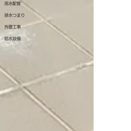
雨水配管
排水つまり
外壁工事
給水設備