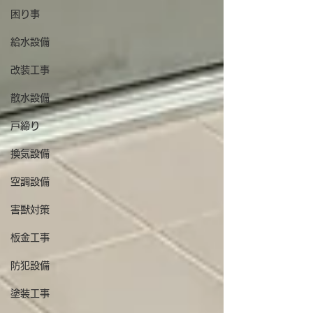
困り事
給水設備
改装工事
散水設備
戸締り
換気設備
空調設備
害獣対策
板金工事
防犯設備
塗装工事