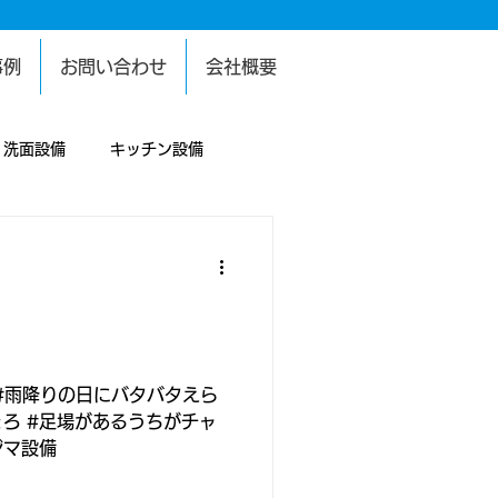
事例
お問い合わせ
会社概要
洗面設備
キッチン設備
設備
困り事
給水設備
犯設備
塗装工事
 #雨降りの日にバタバタえら
ょろ #足場があるうちがチャ
ジマ設備