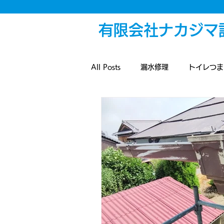
有限会社ナカジマ
All Posts
漏水修理
トイレつま
給湯設備
浴室設備
解体
改装工事
散水設備
戸締
雨水配管
排水つまり
外