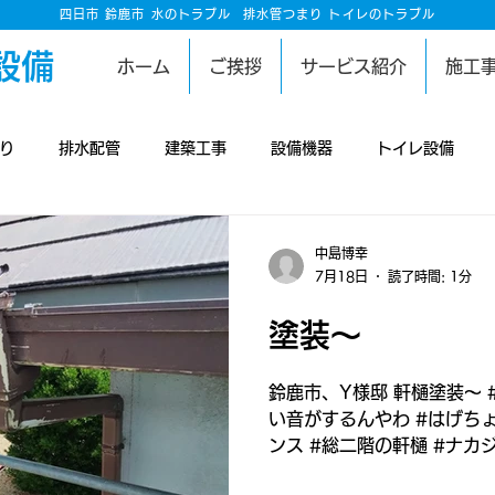
四日市 鈴鹿市 水のトラブル
排水管つまり トイレのトラブル
設備
ホーム
ご挨拶
サービス紹介
施工
り
排水配管
建築工事
設備機器
トイレ設備
工事
雨漏り修理
洗濯設備
庭
井戸設備
排水
中島博幸
7月18日
読了時間: 1分
り
換気設備
空調設備
害獣対策
板金工事
防
塗装～
鈴鹿市、Y様邸 軒樋塗装～
壁工事
い音がするんやわ #はげち
ンス #総二階の軒樋 #ナカ