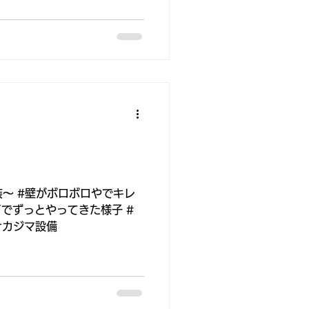
装～ #壁がボロボロやでキレ
Yでずっとやってきた様子 #
ナカジマ設備