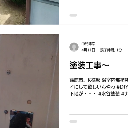
中島博幸
4月11日
読了時間: 1分
塗装工事～
鈴鹿市、K様邸 浴室内部塗
イにして欲しいんやわ #DI
下地が・・・ #水谷塗装 #